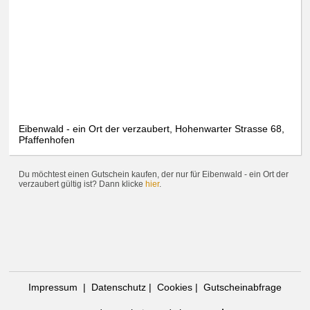
Eibenwald - ein Ort der verzaubert, Hohenwarter Strasse 68,
Pfaffenhofen
Du möchtest einen Gutschein kaufen, der nur für Eibenwald - ein Ort der
verzaubert gültig ist? Dann klicke
hier
.
Only essential
Accept all
Impressum
|
Datenschutz
|
Cookies
|
Gutscheinabfrage
Settings