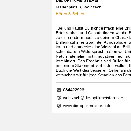
DIE OPTIKMEISTEREI
Marienplatz 3, Wolnzach
Hören & Sehen
"Bei uns kaufst Du nicht einfach eine Bril
Erfahrenheit und Gespür finden wir die Bri
zu dir, sondern auch zu deinem Charakte
Brillenkauf in entspannter Atmosphäre, w
kann und entdecke eine Vielzahl an Brill
scheinbarem Widerspruch haben wir Uni
Naturmaterialien mit innovativer Techn
kombiniert. Das Ergebnis sind Brillen für
mit einem Statement verbinden wollen. Br
Euch die Welt des besseren Sehens näher
versuchen wir für jede Situation das Bes
084422926
wolnzach@die-optikmeisterei.de
www.die-optikmeisterei.de