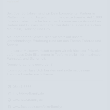
Fahrrad
Seit über 50 Jahren sind wir Dein kompetenter Partner in
Pfaffenhofen und Umgebung für die ganze Familie. Auf 1.000
Quadratmetern Fläche bieten wir Dir eine riesige Auswahl an
Rädern und E-Bikes namhafter Hersteller aus den Bereichen
Mountain, Trekking und City.
Als “Kompetenz-Center” sind wir stolz auf unsere
jahrzehntelange Erfahrung rund um das Thema Fahrrad und
Service.
In unserer Meisterwerkstatt sorgen wir mit höchster Präzision
dafür, dass Dein Bike immer in Topform bleibt - für maximalen
Fahrspaß und Sicherheit.
Neugierig auf uns geworden?
Komm vorbei, lass Dich beraten und radle mit deinem
Traumrad wieder nach Hause.
08441 6866
info@bike4family.de
www.bike4family.de
www.facebook.com/bike4family/