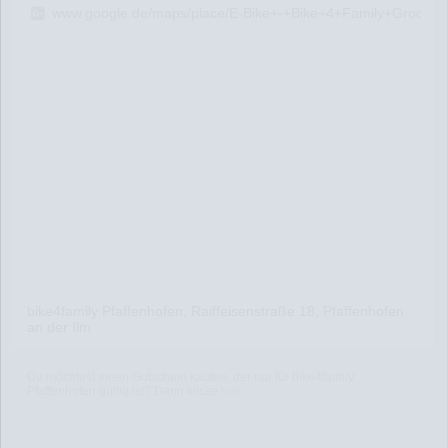
www.google.de/maps/place/E-Bike+-+Bike+4+Family+Groch
bike4family Pfaffenhofen, Raiffeisenstraße 18, Pfaffenhofen
an der Ilm
Du möchtest einen Gutschein kaufen, der nur für bike4family
Pfaffenhofen gültig ist? Dann klicke
hier
.