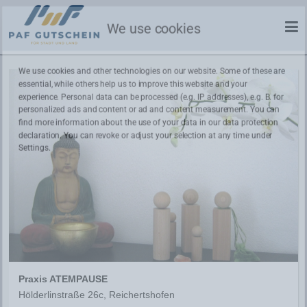
We use cookies
We use cookies and other technologies on our website. Some of these are
essential, while others help us to improve this website and your
experience. Personal data can be processed (e.g. IP addresses), e.g. B. for
personalized ads and content or ad and content measurement. You can
find more information about the use of your data in our
data protection
declaration. You can revoke or adjust your selection at any time under
Settings.
Praxis ATEMPAUSE
Hölderlinstraße 26c, Reichertshofen